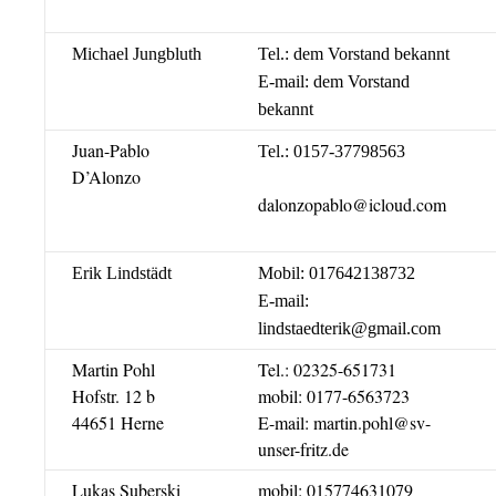
Michael Jungbluth
Tel.: dem Vorstand bekannt
E-mail: dem Vorstand
bekannt
Juan-Pablo
Tel.: 0157-37798563
D’Alonzo
dalonzopablo@icloud.com
Erik Lindstädt
Mobil: 017642138732
E-mail:
lindstaedterik@gmail.com
Martin Pohl
Tel.: 02325-651731
Hofstr. 12 b
mobil: 0177-6563723
44651 Herne
E-mail: martin.pohl@sv-
unser-fritz.de
Lukas Suberski
mobil: 015774631079