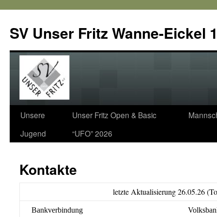
SV Unser Fritz Wanne-Eickel 1
Zum
Unsere
Unser Fritz Open & Basic
Mannsch
Inhalt
Jugend
“UFO” 2026
springen
Kontakte
letzte Aktualisierung 26.05.26 (T
Bankverbindung
Volksban