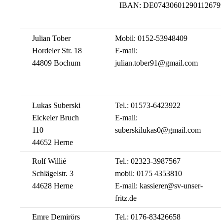
IBAN: DE074306012901126
Julian Tober
Mobil: 0152-53948409
Hordeler Str. 18
E-mail:
44809 Bochum
julian.tober91@gmail.com
Lukas Suberski
Tel.: 01573-6423922
Eickeler Bruch
E-mail:
110
suberskilukas0@gmail.com
44652 Herne
Rolf Willié
Tel.: 02323-3987567
Schlägelstr. 3
mobil: 0175 4353810
44628 Herne
E-mail: kassierer@sv-unser-
fritz.de
Emre Demirörs
Tel.: 0176-83426658