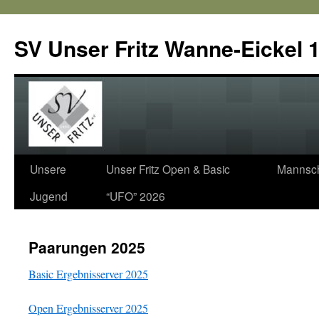
SV Unser Fritz Wanne-Eickel 1
Zum
Unsere
Unser Fritz Open & Basic
Mannsch
Inhalt
Jugend
“UFO” 2026
springen
Paarungen 2025
Basic Ergebnisserver 2025
Open Ergebnisserver 2025