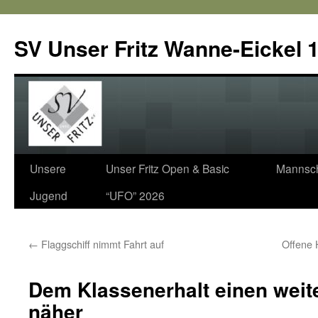
SV Unser Fritz Wanne-Eickel 1
Zum
Unsere
Unser Fritz Open & Basic
Mannsch
Inhalt
Jugend
“UFO” 2026
springen
←
Flaggschiff nimmt Fahrt auf
Offene 
Dem Klassenerhalt einen weite
näher