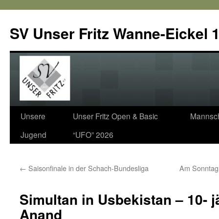
SV Unser Fritz Wanne-Eickel 1
Zum
Unsere
Unser Fritz Open & Basic
Mannsch
Inhalt
Jugend
“UFO” 2026
springen
←
Saisonfinale in der Schach-Bundesliga
Am Sonntag 
Simultan in Usbekistan – 10- j
Anand