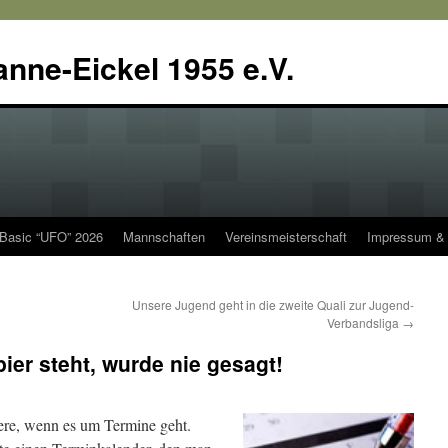
anne-Eickel 1955 e.V.
 Basic “UFO” 2026
Mannschaften
Vereinsmeisterschaft
Impressum & 
Unsere Jugend geht in die zweite Quali zur Jugend-
Verbandsliga
→
ier steht, wurde nie gesagt!
dere, wenn es um Termine geht.