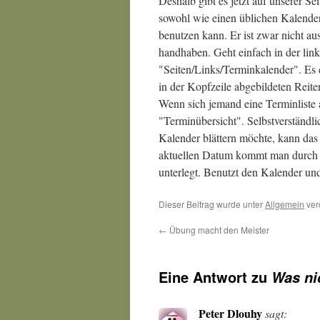
Deshalb gibt es jetzt auf unserer S
sowohl wie einen üblichen Kalender,
benutzen kann. Er ist zwar nicht aus
handhaben. Geht einfach in der link
"Seiten/Links/Terminkalender". Es e
in der Kopfzeile abgebildeten Reit
Wenn sich jemand eine Terminliste 
"Terminübersicht". Selbstverständl
Kalender blättern möchte, kann das
aktuellen Datum kommt man durch e
unterlegt. Benutzt den Kalender und
Dieser Beitrag wurde unter
Allgemein
ver
←
Übung macht den Meister
Eine Antwort zu
Was ni
Peter Dlouhy
sagt: