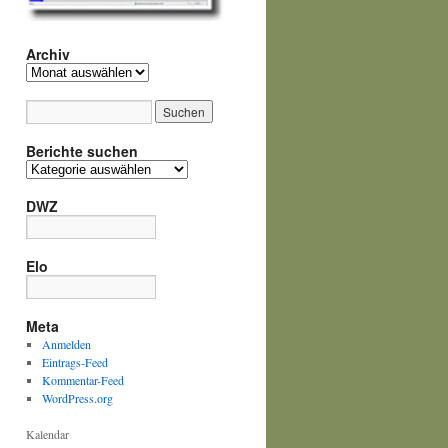
Archiv
Archiv
Berichte suchen
Berichte
suchen
DWZ
Elo
Meta
Anmelden
Eintrags-Feed
Kommentar-Feed
WordPress.org
Kalendar