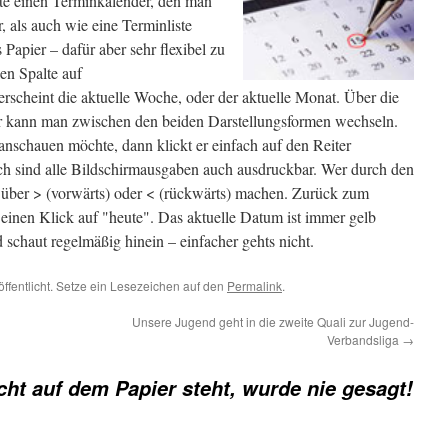
eite einen Terminkalender, den man
 als auch wie eine Terminliste
 Papier – dafür aber sehr flexibel zu
en Spalte auf
rscheint die aktuelle Woche, oder der aktuelle Monat. Über die
er kann man zwischen den beiden Darstellungsformen wechseln.
anschauen möchte, dann klickt er einfach auf den Reiter
ich sind alle Bildschirmausgaben auch ausdruckbar. Wer durch den
 über > (vorwärts) oder < (rückwärts) machen. Zurück zum
inen Klick auf "heute". Das aktuelle Datum ist immer gelb
 schaut regelmäßig hinein – einfacher gehts nicht.
öffentlicht. Setze ein Lesezeichen auf den
Permalink
.
Unsere Jugend geht in die zweite Quali zur Jugend-
Verbandsliga
→
cht auf dem Papier steht, wurde nie gesagt!