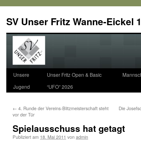
SV Unser Fritz Wanne-Eickel 1
Zum
Unsere
Unser Fritz Open & Basic
Mannsch
Inhalt
Jugend
“UFO” 2026
springen
←
4. Runde der Vereins-Blitzmeisterschaft steht
Die Josefsc
vor der Tür
Spielausschuss hat getagt
Publiziert am
18. Mai 2011
von
admin