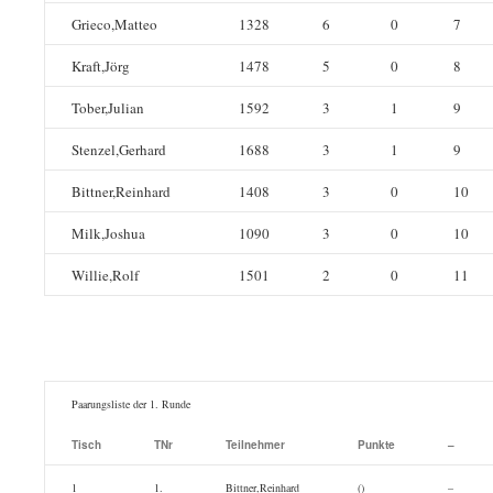
Grieco,Matteo
1328
6
0
7
Kraft,Jörg
1478
5
0
8
Tober,Julian
1592
3
1
9
Stenzel,Gerhard
1688
3
1
9
Bittner,Reinhard
1408
3
0
10
Milk,Joshua
1090
3
0
10
Willie,Rolf
1501
2
0
11
Paarungsliste der 1. Runde
Tisch
TNr
Teilnehmer
Punkte
–
1
1.
Bittner,Reinhard
()
–