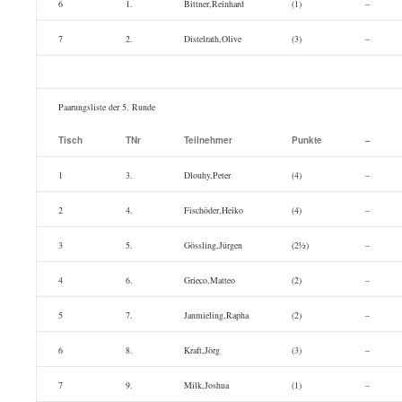
6
1.
Bittner,Reinhard
(1)
–
7
2.
Distelrath,Olive
(3)
–
Paarungsliste der 5. Runde
Tisch
TNr
Teilnehmer
Punkte
–
1
3.
Dlouhy,Peter
(4)
–
2
4.
Fischöder,Heiko
(4)
–
3
5.
Gössling,Jürgen
(2½)
–
4
6.
Grieco,Matteo
(2)
–
5
7.
Janmieling,Rapha
(2)
–
6
8.
Kraft,Jörg
(3)
–
7
9.
Milk,Joshua
(1)
–