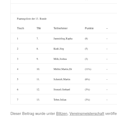
Paarungsliste der 13. Runde
Tisch
TNr
Teilnehmer
Punkte
–
1
7.
Janmieling,Rapha
(8)
–
2
8.
Kraft,Jörg
(5)
–
3
9.
Milk,Joshua
(3)
–
4
10.
Müller,Martin,Dr
(11½)
–
5
11.
Schmidt,Martin
(6½)
–
6
12.
Stenzel,Gerhard
(3½)
–
7
13.
Tober,Julian
(3½)
–
Dieser Beitrag wurde unter
Blitzen
,
Vereinsmeisterschaft
veröffe