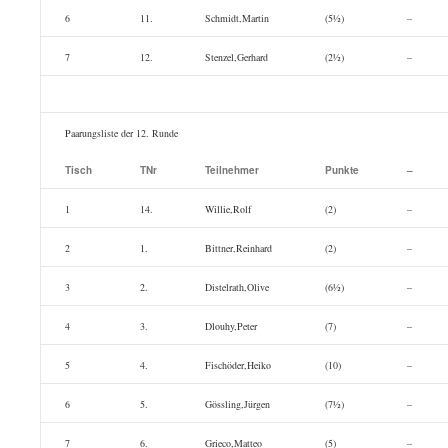
6
11.
Schmidt,Martin
(5½)
–
7
12.
Stenzel,Gerhard
(2½)
–
Paarungsliste der 12. Runde
Tisch
TNr
Teilnehmer
Punkte
–
1
14.
Willie,Rolf
(2)
–
2
1.
Bittner,Reinhard
(2)
–
3
2.
Distelrath,Olive
(6½)
–
4
3.
Dlouhy,Peter
(7)
–
5
4.
Fischöder,Heiko
(10)
–
6
5.
Gössling,Jürgen
(7½)
–
7
6.
Grieco,Matteo
(5)
–