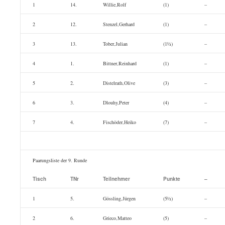
1
14.
Willie,Rolf
(1)
–
2
12.
Stenzel,Gerhard
(1)
–
3
13.
Tober,Julian
(1½)
–
4
1.
Bittner,Reinhard
(1)
–
5
2.
Distelrath,Olive
(3)
–
6
3.
Dlouhy,Peter
(4)
–
7
4.
Fischöder,Heiko
(7)
–
Paarungsliste der 9. Runde
Tisch
TNr
Teilnehmer
Punkte
–
1
5.
Gössling,Jürgen
(5½)
–
2
6.
Grieco,Matteo
(5)
–