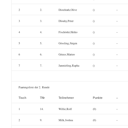
2
2.
Distelrath,Olive
()
–
3
3.
Dlouhy,Peter
()
–
4
4.
Fischöder,Heiko
()
–
5
5.
Gössling,Jürgen
()
–
6
6.
Grieco,Matteo
()
–
7
7.
Janmieling,Rapha
()
–
Paarungsliste der 2. Runde
Tisch
TNr
Teilnehmer
Punkte
–
1
14.
Willie,Rolf
(0)
–
2
9.
Milk,Joshua
(0)
–