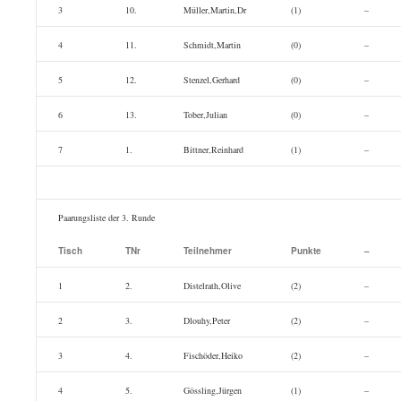
3
10.
Müller,Martin,Dr
(1)
–
4
11.
Schmidt,Martin
(0)
–
5
12.
Stenzel,Gerhard
(0)
–
6
13.
Tober,Julian
(0)
–
7
1.
Bittner,Reinhard
(1)
–
Paarungsliste der 3. Runde
Tisch
TNr
Teilnehmer
Punkte
–
1
2.
Distelrath,Olive
(2)
–
2
3.
Dlouhy,Peter
(2)
–
3
4.
Fischöder,Heiko
(2)
–
4
5.
Gössling,Jürgen
(1)
–