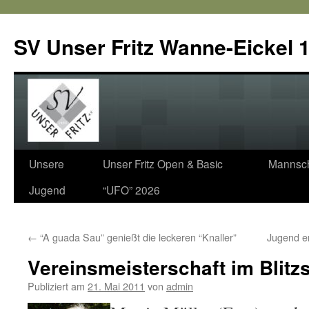
SV Unser Fritz Wanne-Eickel 1
Zum
Unsere
Unser Fritz Open & Basic
Mannsch
Inhalt
Jugend
“UFO” 2026
springen
←
“A guada Sau” genießt die leckeren “Knaller”
Jugend e
Vereinsmeisterschaft im Blit
Publiziert am
21. Mai 2011
von
admin