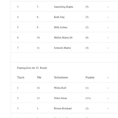
3
7.
Janmieling,Rapha
(5)
–
4
8.
Kraft,Jörg
(5)
–
5
9.
Milk,Joshua
(2)
–
6
10.
Müller,Martin,Dr
(8)
–
7
11.
Schmidt,Martin
(4)
–
Paarungsliste der 10. Runde
Tisch
TNr
Teilnehmer
Punkte
–
1
14.
Willie,Rolf
(1)
–
2
13.
Tober,Julian
(1½)
–
3
1.
Bittner,Reinhard
(2)
–