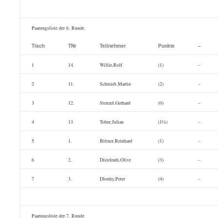
Paarungsliste der 6. Runde
Tisch
TNr
Teilnehmer
Punkte
–
1
14.
Willie,Rolf
(1)
–
2
11.
Schmidt,Martin
(2)
–
3
12.
Stenzel,Gerhard
(0)
–
4
13.
Tober,Julian
(1½)
–
5
1.
Bittner,Reinhard
(1)
–
6
2.
Distelrath,Olive
(3)
–
7
3.
Dlouhy,Peter
(4)
–
Paarungsliste der 7. Runde