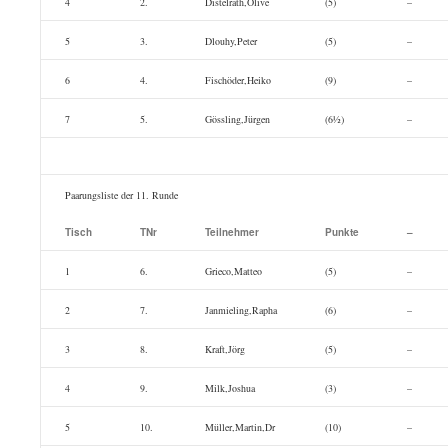
4
2.
Distelrath,Olive
(5)
–
5
3.
Dlouhy,Peter
(5)
–
6
4.
Fischöder,Heiko
(9)
–
7
5.
Gössling,Jürgen
(6½)
–
Paarungsliste der 11. Runde
Tisch
TNr
Teilnehmer
Punkte
–
1
6.
Grieco,Matteo
(5)
–
2
7.
Janmieling,Rapha
(6)
–
3
8.
Kraft,Jörg
(5)
–
4
9.
Milk,Joshua
(3)
–
5
10.
Müller,Martin,Dr
(10)
–