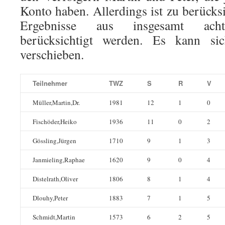
Konto haben. Allerdings ist zu berücks
Ergebnisse aus insgesamt acht
berücksichtigt werden. Es kann si
verschieben.
Teilnehmer
TWZ
S
R
V
Müller,Martin,Dr.
1981
12
1
0
Fischöder,Heiko
1936
11
0
2
Gössling,Jürgen
1710
9
1
3
Janmieling,Raphae
1620
9
0
4
Distelrath,Oliver
1806
8
1
4
Dlouhy,Peter
1883
7
1
5
Schmidt,Martin
1573
6
2
5