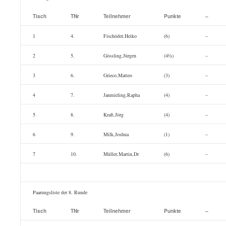
Tisch
TNr
Teilnehmer
Punkte
–
1
4.
Fischöder,Heiko
(6)
–
2
5.
Gössling,Jürgen
(4½)
–
3
6.
Grieco,Matteo
(3)
–
4
7.
Janmieling,Rapha
(4)
–
5
8.
Kraft,Jörg
(4)
–
6
9.
Milk,Joshua
(1)
–
7
10.
Müller,Martin,Dr
(6)
–
Paarungsliste der 8. Runde
Tisch
TNr
Teilnehmer
Punkte
–