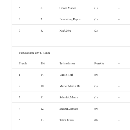
5
6.
Grieco,Matteo
(1)
–
6
7.
Janmieling,Rapha
(1)
–
7
8.
Kraft,Jörg
(2)
–
Paarungsliste der 4. Runde
Tisch
TNr
Teilnehmer
Punkte
–
1
14.
Willie,Rolf
(0)
–
2
10.
Müller,Martin,Dr
(3)
–
3
11.
Schmidt,Martin
(1)
–
4
12.
Stenzel,Gerhard
(0)
–
5
13.
Tober,Julian
(0)
–