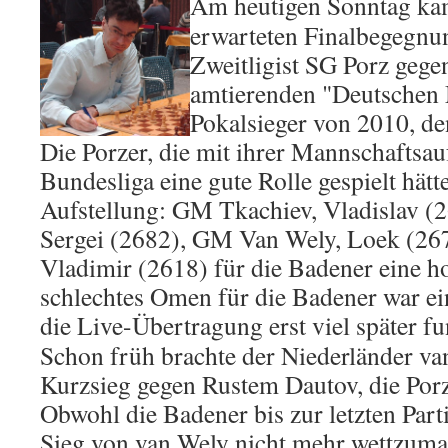
Am
heutigen Sonntag ka
erwarteten Finalbegegnu
Zweitligist SG Porz gege
amtierenden "Deutschen 
Pokalsieger von 2010, 
Die Porzer, die mit ihrer Mannschaftsauf
Bundesliga eine gute Rolle gespielt hätte
Aufstellung: GM Tkachiev, Vladislav (
Sergei (2682), GM Van Wely, Loek (26
Vladimir (2618) für die Badener eine h
schlechtes Omen für die Badener war ein
die Live-Übertragung erst viel später fu
Schon früh brachte der Niederländer va
Kurzsieg gegen Rustem Dautov, die Por
Obwohl die Badener bis zur letzten Part
Sieg von van Wely nicht mehr wettzuma