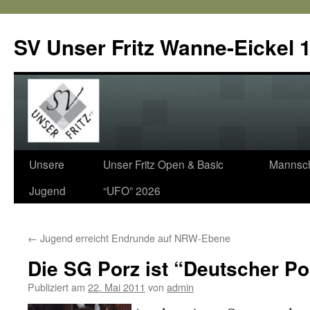
SV Unser Fritz Wanne-Eickel 1
Zum
Unsere
Unser Fritz Open & Basic
Mannsch
Inhalt
Jugend
“UFO” 2026
springen
←
Jugend erreicht Endrunde auf NRW-Ebene
Die SG Porz ist “Deutscher Po
Publiziert am
22. Mai 2011
von
admin