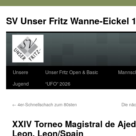
SV Unser Fritz Wanne-Eickel 1
Zum
Unsere
Unser Fritz Open & Basic
Mannsch
Inhalt
Jugend
“UFO” 2026
springen
←
4er-Schnellschach zum 80sten
Die näc
XXIV Torneo Magistral de Aje
Leon, Leon/Spain