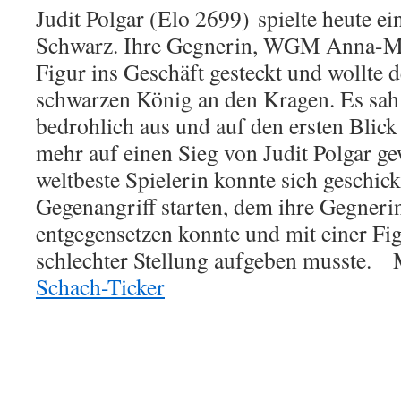
Judit Polgar (Elo 2699) spielte heute ein
Schwarz. Ihre Gegnerin, WGM Anna-Mar
Figur ins Geschäft gesteckt und wollte
schwarzen König an den Kragen. Es sah 
bedrohlich aus und auf den ersten Blic
mehr auf einen Sieg von Judit Polgar ge
weltbeste Spielerin konnte sich geschick
Gegenangriff starten, dem ihre Gegneri
entgegensetzen konnte und mit einer Fi
schlechter Stellung aufgeben musste. 
Schach-Ticker