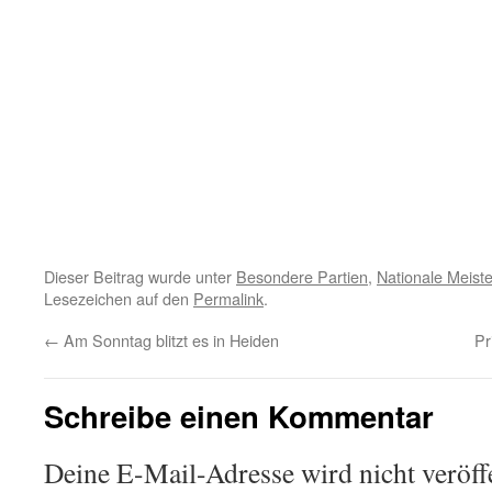
Dieser Beitrag wurde unter
Besondere Partien
,
Nationale Meiste
Lesezeichen auf den
Permalink
.
←
Am Sonntag blitzt es in Heiden
Pr
Schreibe einen Kommentar
Deine E-Mail-Adresse wird nicht veröffe