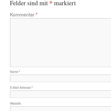
*
Felder sind mit
markiert
Kommentar
*
Name
*
E-Mail-Adresse
*
Website