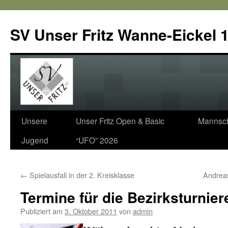
SV Unser Fritz Wanne-Eickel 1
Zum
Unsere
Unser Fritz Open & Basic
Mannsch
Inhalt
Jugend
“UFO” 2026
springen
←
Spielausfall in der 2. Kreisklasse
Andrea
Termine für die Bezirksturnier
Publiziert am
3. Oktober 2011
von
admin