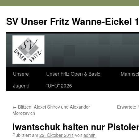
SV Unser Fritz Wanne-Eickel 1
Zum
Unsere
Unser Fritz Open & Basic
Mannsch
Inhalt
Jugend
“UFO” 2026
springen
←
Blitzen: Alexei Shirov und Alexander
Erwartete 
Morozevich
Iwantschuk halten nur Pistole
Publiziert am
22. Oktober 2011
von
admin