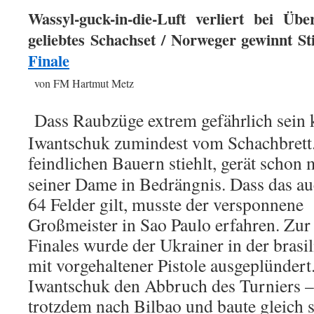
W
assyl-g
uck-in-die-Luft verliert bei Übe
geliebtes Schachset / Norweger gewinnt 
Finale
von FM Hartmut Metz
Dass Raubzüge extrem gefährlich sein 
Iwantschuk zumindest vom Schachbrett.
feindlichen Bauern stiehlt, gerät scho
n 
seiner Dame in Bedrängnis. Dass das au
64 Felder gilt, musste der versponnene
Großmeister in Sao Paulo erfahren. Zur
Finales wurde der Ukrainer in der brasi
mit vorgehaltener Pistole ausgeplünder
Iwantschuk den Abbruch des Turniers –
trotzdem nach Bilbao und baute gleich 