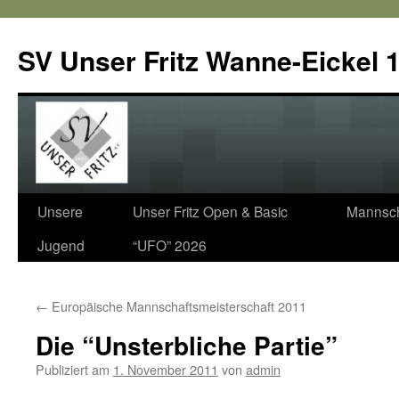
SV Unser Fritz Wanne-Eickel 1
Zum
Unsere
Unser Fritz Open & Basic
Mannsch
Inhalt
Jugend
“UFO” 2026
springen
←
Europäische Mannschaftsmeisterschaft 2011
Die “Unsterbliche Partie”
Publiziert am
1. November 2011
von
admin