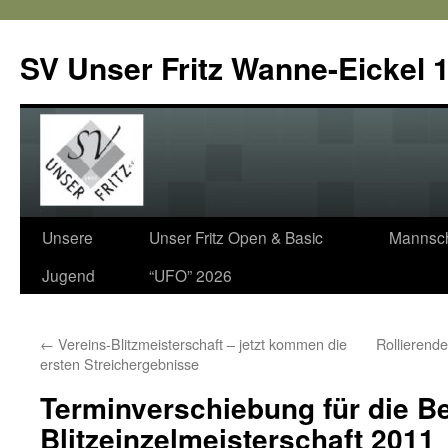
SV Unser Fritz Wanne-Eickel 1
Zum
Unsere
Unser Fritz Open & Basic
Mannsch
Inhalt
Jugend
“UFO” 2026
springen
←
Vereins-Blitzmeisterschaft – jetzt kommen die
Rollierend
ersten Streichergebnisse
Terminverschiebung für die Be
Blitzeinzelmeisterschaft 2011