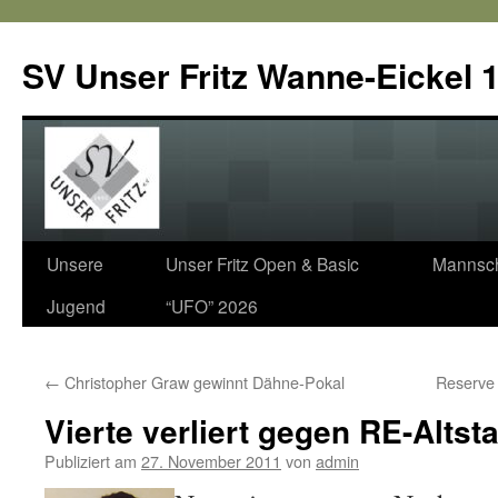
SV Unser Fritz Wanne-Eickel 1
Zum
Unsere
Unser Fritz Open & Basic
Mannsch
Inhalt
Jugend
“UFO” 2026
springen
←
Christopher Graw gewinnt Dähne-Pokal
Reserve
Vierte verliert gegen RE-Altsta
Publiziert am
27. November 2011
von
admin