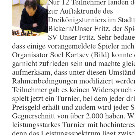
Nur
12 Teilnehmer
fanden 
zur Auftaktrunde des
Dreikönigsturniers im Stadt
Bickern/Unser Fritz, der Spie
SV Unser Fritz. Sehr bedauer
dass einige vorangemeldete Spieler nich
Organisator Soel Kartsev (Bild) konnte 
garnicht zufrieden sein und machte gle
aufmerksam, dass unter diesen Umständ
Rahmenbedingungen modifiziert werden
Teilnehmer gab es keinen Widerspruch 
spielt jetzt ein Turnier, bei dem jeder d
Preisgeld erhält und zudem wird jeder 
Gegnerschnitt von über 2.000 haben. Wi
leistungsstarkes Turnier mit hochinter
denn das Leistungsspektrum liegt zwis