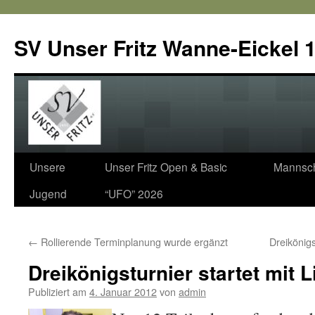
SV Unser Fritz Wanne-Eickel 1
Zum
Unsere
Unser Fritz Open & Basic
Mannsch
Inhalt
Jugend
“UFO” 2026
springen
←
Rollierende Terminplanung wurde ergänzt
Dreikönig
Dreikönigsturnier startet mit 
Publiziert am
4. Januar 2012
von
admin