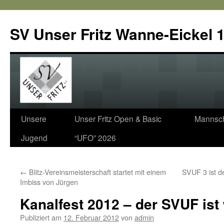
SV Unser Fritz Wanne-Eickel 1
Zum
Unsere
Unser Fritz Open & Basic
Mannsch
Inhalt
Jugend
“UFO” 2026
springen
←
Blitz-Vereinsmeisterschaft startet mit einem
SVUF 3 ist d
Imbiss von Jürgen
Kanalfest 2012 – der SVUF ist
Publiziert am
12. Februar 2012
von
admin