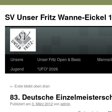
SV Unser Fritz Wanne-Eickel 1
Zum
Unsere
Unser Fritz Open & Basic
Mannsch
Inhalt
Jugend
“UFO” 2026
springen
←
Erste bleibt oben dran
83. Deutsche Einzelmeistersc
Publiziert am
3. März 2012
von
admin