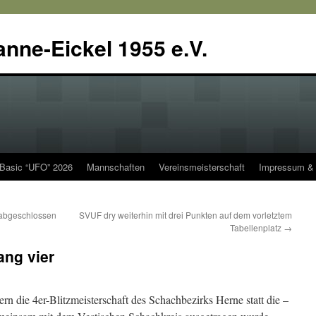
anne-Eickel 1955 e.V.
 Basic “UFO” 2026
Mannschaften
Vereinsmeisterschaft
Impressum & 
 abgeschlossen
SVUF dry weiterhin mit drei Punkten auf dem vorletztem
Tabellenplatz
→
ang vier
ern die 4er-Blitzmeisterschaft des Schachbezirks Herne statt die –