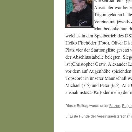
wie seit Jahren – g
Ausrichter war heue
Trigon geladen hatte
Vereine mit jeweils
Man bedenke nur, das
welches in den Spielbetrieb des DSB
Heiko Fischöder (Foto), Oliver Dist
Platz vier der Startrangliste gesetz
der Abschlusstabelle belegten. Sie
ist (Christopher Graw, Alexander L
vor dem auf Augenhöhe spielenden
Topscorer in unserer Mannschaft war
Michael (7,5) und Peter (6,5). Alle 
ausnahmslos 50% (oder mehr) der m
Dieser Beitrag wurde unter
Blitzen
,
Regio
←
Erste Runde der Vereinsmeisterschaft