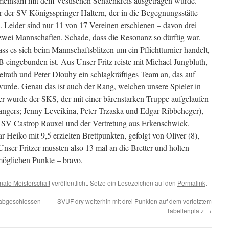
emeinsam mit dem Vestischen Schachkreis ausgetragen wurde.
r der SV Königsspringer Haltern, der in die Begegnungsstätte
. Leider sind nur 11 von 17 Vereinen erschienen – davon drei
 zwei Mannschaften. Schade, dass die Resonanz so dürftig war.
s es sich beim Mannschaftsblitzen um ein Pflichtturnier handelt,
 eingebunden ist. Aus Unser Fritz reiste mit Michael Jungbluth,
elrath und Peter Dlouhy ein schlagkräftiges Team an, das auf
t wurde. Genau das ist auch der Rang, welchen unsere Spieler in
ger wurde der SKS, der mit einer bärenstarken Truppe aufgelaufen
angers; Jenny Leveikina, Peter Trzaska und Edgar Ribbeheger),
 SV Castrop Rauxel und der Vertretung aus Erkenschwick.
 Heiko mit 9,5 erzielten Brettpunkten, gefolgt von Oliver (8),
Unser Fritzer mussten also 13 mal an die Bretter und holten
öglichen Punkte – bravo.
nale Meisterschaft
veröffentlicht. Setze ein Lesezeichen auf den
Permalink
.
 abgeschlossen
SVUF dry weiterhin mit drei Punkten auf dem vorletztem
Tabellenplatz
→