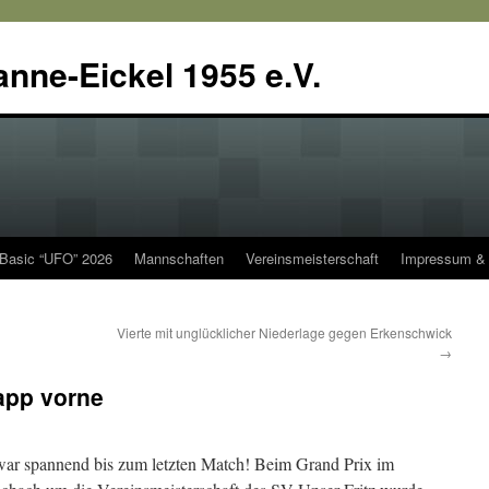
anne-Eickel 1955 e.V.
 Basic “UFO” 2026
Mannschaften
Vereinsmeisterschaft
Impressum & 
Vierte mit unglücklicher Niederlage gegen Erkenschwick
→
app vorne
war spannend bis zum
letzten Match! Beim Grand Prix im