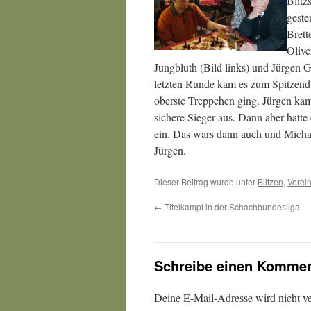
Blitz
geste
Brett
Olive
Jungbluth (Bild links) und Jürgen G
letzten Runde kam es zum Spitzend
oberste Treppchen ging. Jürgen kam 
sichere Sieger aus. Dann aber hatte
ein. Das wars dann auch und Michael
Jürgen.
Dieser Beitrag wurde unter
Blitzen
,
Verein
←
Titelkampf in der Schachbundesliga
Schreibe einen Kommen
Deine E-Mail-Adresse wird nicht ver