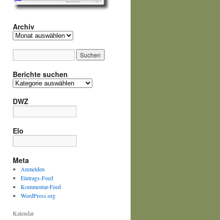
Archiv
Archiv
Berichte suchen
Berichte
suchen
DWZ
Elo
Meta
Anmelden
Eintrags-Feed
Kommentar-Feed
WordPress.org
Kalendar