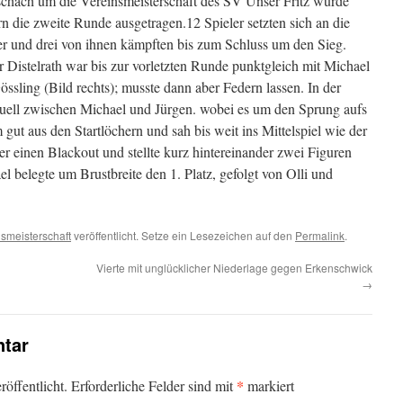
schach um die Vereinsmeisterschaft des SV Unser Fritz wurde
rn die zweite Runde ausgetragen.12 Spieler setzten sich an die
er und drei von ihnen kämpften bis zum Schluss um den Sieg.
r Distelrath war bis zur vorletzten Runde punktgleich mit Michael
össling (Bild rechts); musste dann aber Federn lassen. In der
uell zwischen Michael und Jürgen. wobei es um den Sprung aufs
gut aus den Startlöchern und sah bis weit ins Mittelspiel wie der
 er einen Blackout und stellte kurz hintereinander zwei Figuren
 belegte um Brustbreite den 1. Platz, gefolgt von Olli und
smeisterschaft
veröffentlicht. Setze ein Lesezeichen auf den
Permalink
.
Vierte mit unglücklicher Niederlage gegen Erkenschwick
→
tar
*
öffentlicht.
Erforderliche Felder sind mit
markiert