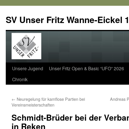
SV Unser Fritz Wanne-Eickel 1
Zum
Unsere Jugend
Unser Fritz Open & Basic “UFO” 2026
Inhalt
Chronik
springen
←
Neuregelung für kamflose Partien bei
Andreas P
Vereinsmeisterschaften
Schmidt-Brüder bei der Verba
in Reken