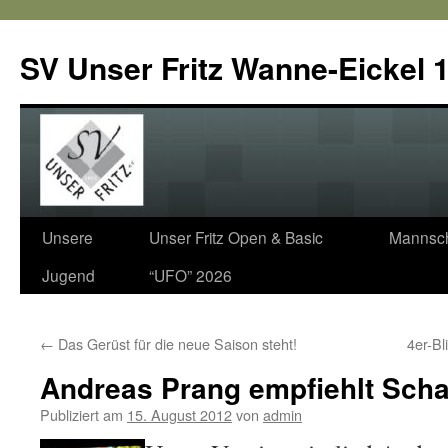
SV Unser Fritz Wanne-Eickel 1
Zum
Unsere
Unser Fritz Open & Basic
Mannsch
Inhalt
Jugend
“UFO” 2026
springen
←
Das Gerüst für die neue Saison steht!
4er-Bl
Andreas Prang empfiehlt Sch
Publiziert am
15. August 2012
von
admin