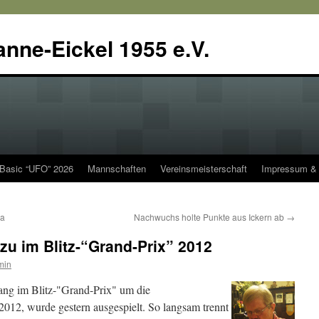
anne-Eickel 1955 e.V.
 Basic “UFO” 2026
Mannschaften
Vereinsmeisterschaft
Impressum & 
ga
Nachwuchs holte Punkte aus Ickern ab
→
 zu im Blitz-“Grand-Prix” 2012
min
ang im Blitz-"Grand-Prix" um die
2012, wurde gestern ausgespielt. So langsam trennt