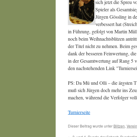
sich jetzt die Spreu 
Spieler als Gesamtsie
Jürgen Gössling in d
verbessert hat (Streic
in Führung, gefolgt von Martin Müll
noch beim Weihnachtsblitzen antrit
der Titel nicht zu nehmen. Beim ge
dank der besseren Feinwertung, di
in der Gesamtwertung auf Rang 5 vo
den nachstehenden Link "Turniersei
PS: Da Mü und Olli – die ärgsten T
muß sich Jürgen doch mehr ins Zeug
machen, während die Verfolger vol
Turnierseite
Dieser Beitrag wurde unter
Blitzen
,
Verein
←
3. und 4. Runde der Schach-Bundesli