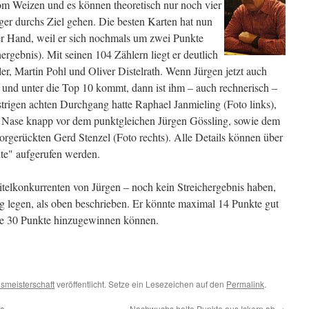
vom Weizen und es können theoretisch nur noch vier
ger durchs Ziel gehen. Die besten Karten hat nun
er Hand, weil er sich nochmals um zwei Punkte
hergebnis). Mit seinen 104 Zählern liegt er deutlich
er, Martin Pohl und Oliver Distelrath. Wenn Jürgen jetzt auch
t und unter die Top 10 kommt, dann ist ihm – auch rechnerisch –
strigen achten Durchgang hatte Raphael Janmieling (Foto links),
e Nase knapp vor dem punktgleichen Jürgen Gössling, sowie dem
rgerückten Gerd Stenzel (Foto rechts). Alle Details können über
te" aufgerufen werden.
itelkonkurrenten von Jürgen – noch kein Streichergebnis haben,
 legen, als oben beschrieben. Er könnte maximal 14 Punkte gut
le 30 Punkte hinzugewinnen können.
smeisterschaft
veröffentlicht. Setze ein Lesezeichen auf den
Permalink
.
ga
Nachwuchs holte Punkte aus Ickern ab
→