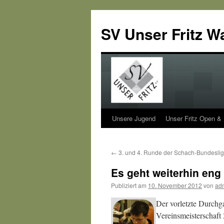
SV Unser Fritz W
Unsere Jugend
Unser Fritz Open &
Zum
Inhalt
←
3. und 4. Runde der Schach-Bundesli
springen
Es geht weiterhin eng
Publiziert am
10. November 2012
von
ad
Der vorletzte Durch
g
Vereinsmeisterschaft 