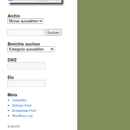
Archiv
Archiv
Berichte suchen
Berichte
suchen
DWZ
Elo
Meta
Anmelden
Eintrags-Feed
Kommentar-Feed
WordPress.org
Kalendar