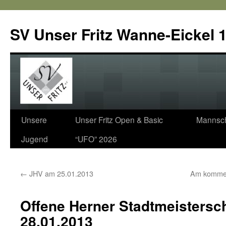
SV Unser Fritz Wanne-Eickel 1
Zum
Unsere
Unser Fritz Open & Basic
Mannsch
Inhalt
Jugend
“UFO” 2026
springen
←
JHV am 25.01.2013
Am kommen
Offene Herner Stadtmeistersc
28.01.2013