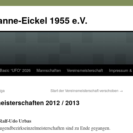
anne-Eickel 1955 e.V.
 Basic “UFO” 2026
Mannschaften
Vereinsmeisterschaft
Impressum & 
iga
Start der Vereinsmeisterschaft verschoben
→
isterschaften 2012 / 2013
 Ralf-Udo Urbas
Jugendbezirkseinzelmeisterschaften sind zu Ende gegangen.