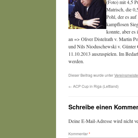
(Foto) mit 4,5 
Matrisch, die 0,
Pohl, der es auf
kampflosen Sieg
konnte, aber es 
an => Oliver Distelrath v. Martin P
und Nils Nioduschewski v. Günter C
11.10.2013 auszuspielen. Im Bedar
werden.
Dieser Beitrag wurde unter
Vereinsmeiste
←
ACP Cup in Riga (Lettland)
Schreibe einen Kommen
Deine E-Mail-Adresse wird nicht ver
Kommentar
*