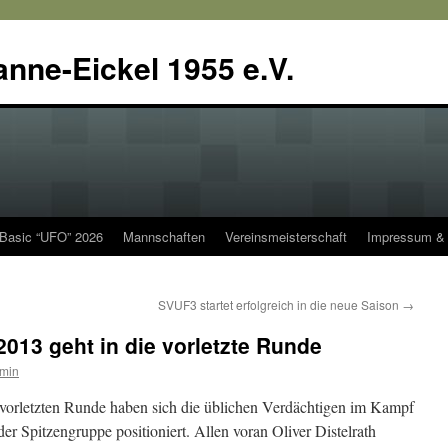
anne-Eickel 1955 e.V.
 Basic “UFO” 2026
Mannschaften
Vereinsmeisterschaft
Impressum & 
SVUF3 startet erfolgreich in die neue Saison
→
2013 geht in die vorletzte Runde
min
vorletzten Runde haben sich die üblichen Verdächtigen im Kampf
der Spitzengruppe positioniert. Allen voran Oliver Distelrath