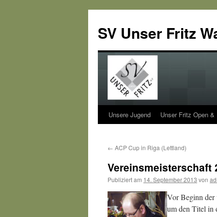
SV Unser Fritz W
Unsere Jugend
Unser Fritz Open &
Zum
Inhalt
←
ACP Cup in Riga (Lettland)
springen
Vereinsmeisterschaft 
Publiziert am
14. September 2013
von
ad
Vor Beginn der 
um den Titel in 