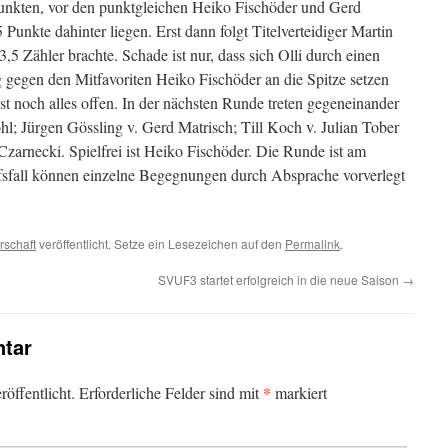
Punkten, vor den punktgleichen Heiko Fischöder und Gerd
5 Punkte dahinter liegen. Erst dann folgt Titelverteidiger Martin
 3,5 Zähler brachte. Schade ist nur, dass sich Olli durch einen
 gegen den Mitfavoriten Heiko Fischöder an die Spitze setzen
ist noch alles offen. In der nächsten Runde treten gegeneinander
ohl; Jürgen Gössling v. Gerd Matrisch; Till Koch v. Julian Tober
zarnecki. Spielfrei ist Heiko Fischöder. Die Runde ist am
fsfall können einzelne Begegnungen durch Absprache vorverlegt
rschaft
veröffentlicht. Setze ein Lesezeichen auf den
Permalink
.
SVUF3 startet erfolgreich in die neue Saison
→
tar
*
öffentlicht.
Erforderliche Felder sind mit
markiert