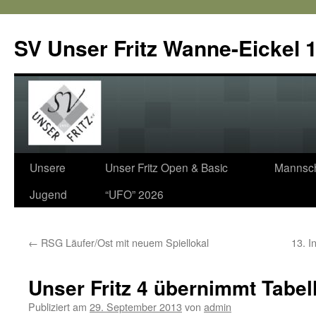
SV Unser Fritz Wanne-Eickel 1
Zum
Unsere
Unser Fritz Open & Basic
Mannsch
Inhalt
Jugend
“UFO” 2026
springen
←
RSG Läufer/Ost mit neuem Spiellokal
13. I
Unser Fritz 4 übernimmt Tabe
Publiziert am
29. September 2013
von
admin