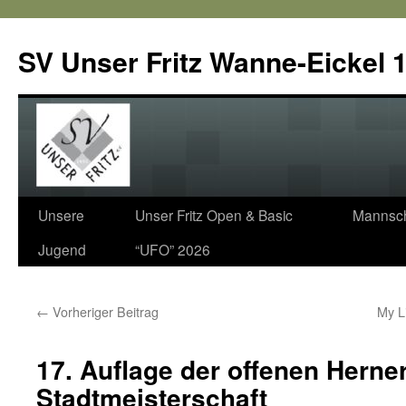
SV Unser Fritz Wanne-Eickel 1
Zum
Unsere
Unser Fritz Open & Basic
Mannsch
Inhalt
Jugend
“UFO” 2026
springen
←
Vorheriger Beitrag
My L
17. Auflage der offenen Herne
Stadtmeisterschaft