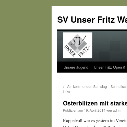
SV Unser Fritz W
Unsere Jugend
Unser Fritz Open &
Zum
Inhalt
←
Am kommenden Samstag – Schnellscha
springen
links
Osterblitzen mit stark
Publiziert am
19. April 2014
von
admin
Rappelvoll war es gestern im Vereins