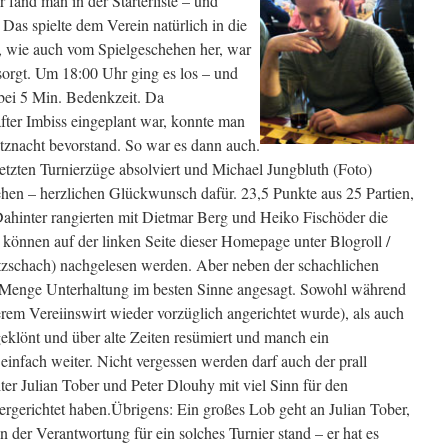
 fand man in der Starterliste – und
Das spielte dem Verein natürlich in die
, wie auch vom Spielgeschehen her, war
esorgt. Um 18:00 Uhr ging es los – und
 bei 5 Min. Bedenkzeit. Da
ter Imbiss eingeplant war, konnte man
itznacht bevorstand. So war es dann auch.
etzten Turnierzüge absolviert und Michael Jungbluth (Foto)
hen – herzlichen Glückwunsch dafür. 23,5 Punkte aus 25 Partien,
Dahinter rangierten mit Dietmar Berg und Heiko Fischöder die
 können auf der linken Seite dieser Homepage unter Blogroll /
litzschach) nachgelesen werden. Aber neben der schachlichen
e Menge Unterhaltung im besten Sinne angesagt. Sowohl während
rem Vereiinswirt wieder vorzüglich angerichtet wurde), als auch
eklönt und über alte Zeiten resümiert und manch ein
einfach weiter. Nicht vergessen werden darf auch der prall
iter Julian Tober und Peter Dlouhy mit viel Sinn für den
rgerichtet haben.
Übrigens: Ein großes Lob geht an Julian Tober,
 in der Verantwortung für ein solches Turnier stand – er hat es