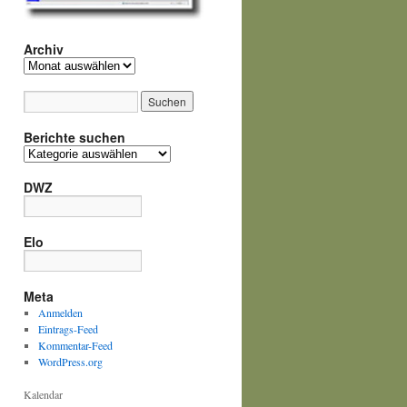
Archiv
Archiv
Berichte suchen
Berichte
suchen
DWZ
Elo
Meta
Anmelden
Eintrags-Feed
Kommentar-Feed
WordPress.org
Kalendar