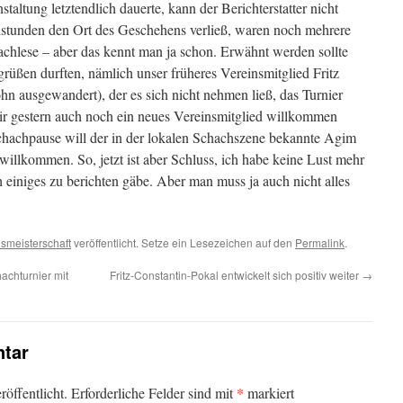
altung letztendlich dauerte, kann der Berichterstatter nicht
enstunden den Ort des Geschehens verließ, waren noch mehrere
achlese – aber das kennt man ja schon. Erwähnt werden sollte
grüßen durften, nämlich unser früheres Vereinsmitglied Fritz
hn ausgewandert), der es sich nicht nehmen ließ, das Turnier
r gestern auch noch ein neues Vereinsmitglied willkommen
chachpause will der in der lokalen Schachszene bekannte Agim
willkommen. So, jetzt ist aber Schluss, ich habe keine Lust mehr
 einiges zu berichten gäbe. Aber man muss ja auch nicht alles
smeisterschaft
veröffentlicht. Setze ein Lesezeichen auf den
Permalink
.
chturnier mit
Fritz-Constantin-Pokal entwickelt sich positiv weiter
→
tar
*
öffentlicht.
Erforderliche Felder sind mit
markiert