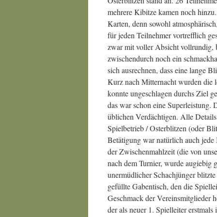
Osterblitzen stand an. 26 Teilnehmer
mehrere Kibitze kamen noch hinzu. 
Karten, denn sowohl atmosphärisch
für jeden Teilnehmer vortrefflich g
zwar mit voller Absicht vollrundig,
zwischendurch noch ein schmackhaf
sich ausrechnen, dass eine lange Bl
Kurz nach Mitternacht wurden die l
konnte ungeschlagen durchs Ziel ge
das war schon eine Superleistung. 
üblichen Verdächtigen. Alle Details
Spielbetrieb / Osterblitzen (oder B
Betätigung war natürlich auch jed
der Zwischenmahlzeit (die von unse
nach dem Turnier, wurde augiebig g
unermüdlicher Schachjünger blitzte 
gefüllte Gabentisch, den die Spielle
Geschmack der Vereinsmitglieder he
der als neuer 1. Spielleiter erstmals