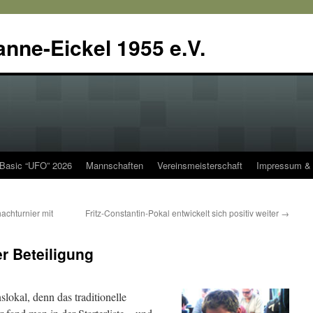
anne-Eickel 1955 e.V.
 Basic “UFO” 2026
Mannschaften
Vereinsmeisterschaft
Impressum & 
chturnier mit
Fritz-Constantin-Pokal entwickelt sich positiv weiter
→
er Beteiligung
lokal, denn das traditionelle