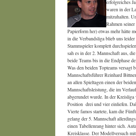
erfolgreiches J
waren in der La
mitzuhalten. U
Rahmen seiner 
Papierform her) etwas mehr hätte m
in die Verbandsliga blieb uns leider
Stammspieler komplett durchspielen 
sah es in der 2. Mannschaft aus, di
beide Teams bis in die Endphase der
Was den beiden Topteams versagt bli
Mannschaftsführer Reinhard Bittner
an allen Spieltagen einen der beide
Mannschaftsleistung, die im Verlau
abgerundet wurde.
In der Kreisliga
Position drei und vier einliefen. 
Vierte famos startete, kam die Fünf
gelang der 5. Mannschaft allerding
einen Tabellenrang hinter sich. Aut
Kreisklasse. Der Modellversuch mi