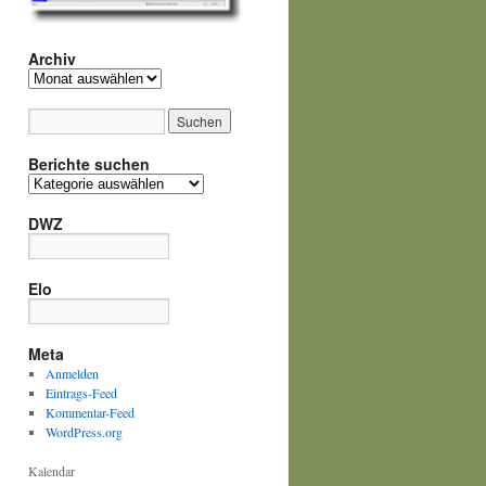
Archiv
Archiv
Berichte suchen
Berichte
suchen
DWZ
Elo
Meta
Anmelden
Eintrags-Feed
Kommentar-Feed
WordPress.org
Kalendar