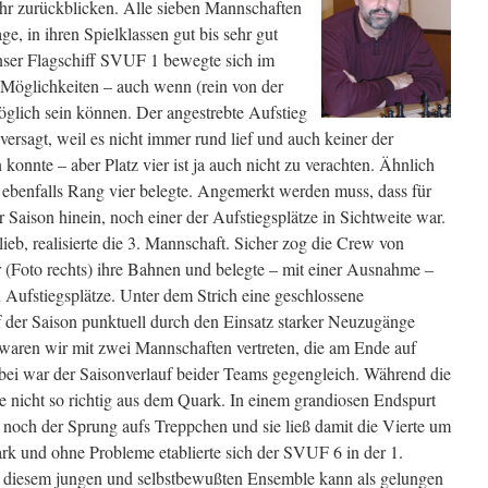
ahr zurückblicken. Alle sieben Mannschaften
ge, in ihren Spielklassen gut bis sehr gut
nser Flagschiff SVUF 1 bewegte sich im
Möglichkeiten – auch wenn (rein von der
öglich sein können. Der angestrebte Aufstieg
 versagt, weil es nicht immer rund lief und auch keiner der
konnte – aber Platz vier ist ja auch nicht zu verachten. Ähnlich
e ebenfalls Rang vier belegte. Angemerkt werden muss, dass für
 Saison hinein, noch einer der Aufstiegsplätze in Sichtweite war.
eb, realisierte die 3. Mannschaft. Sicher zog die Crew von
 (Foto rechts) ihre Bahnen und belegte – mit einer Ausnahme –
n Aufstiegsplätze. Unter dem Strich eine geschlossene
f der Saison punktuell durch den Einsatz starker Neuzugänge
 waren wir mit zwei Mannschaften vertreten, die am Ende auf
Dabei war der Saisonverlauf beider Teams gegengleich. Während die
te nicht so richtig aus dem Quark. In einem grandiosen Endspurt
s noch der Sprung aufs Treppchen und sie ließ damit die Vierte um
ark und ohne Probleme etablierte sich der SVUF 6 in der 1.
t diesem jungen und selbstbewußten Ensemble kann als gelungen