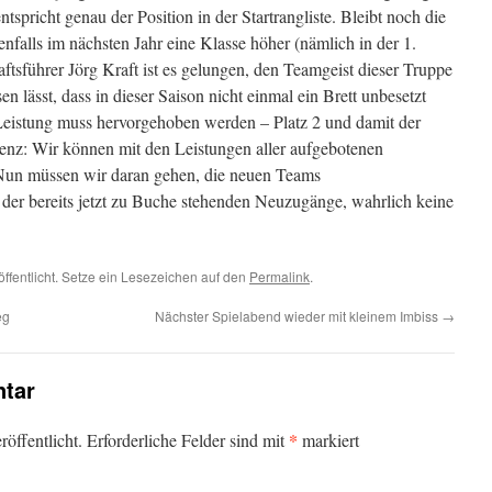
tspricht genau der Position in der Startrangliste. Bleibt noch die
nfalls im nächsten Jahr eine Klasse höher (nämlich in der 1.
ftsführer Jörg Kraft ist es gelungen, den Teamgeist dieser Truppe
en lässt, dass in dieser Saison nicht einmal ein Brett unbesetzt
Leistung muss hervorgehoben werden – Platz 2 und damit der
senz: Wir können mit den Leistungen aller aufgebotenen
 Nun müssen wir daran gehen, die neuen Teams
der bereits jetzt zu Buche stehenden Neuzugänge, wahrlich keine
öffentlicht. Setze ein Lesezeichen auf den
Permalink
.
eg
Nächster Spielabend wieder mit kleinem Imbiss
→
tar
*
öffentlicht.
Erforderliche Felder sind mit
markiert