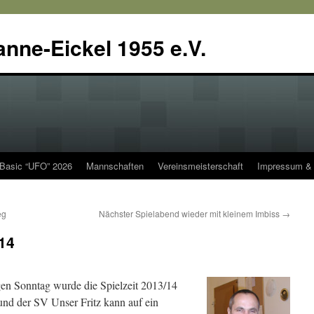
anne-Eickel 1955 e.V.
 Basic “UFO” 2026
Mannschaften
Vereinsmeisterschaft
Impressum & 
eg
Nächster Spielabend wieder mit kleinem Imbiss
→
14
gen Sonntag wurde die Spielzeit 2013/14
und der SV Unser Fritz kann auf ein