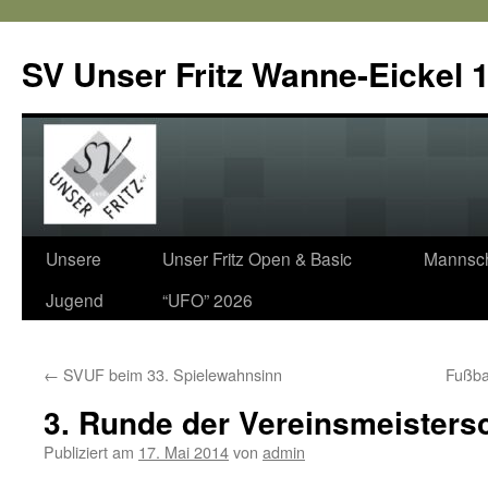
SV Unser Fritz Wanne-Eickel 1
Zum
Unsere
Unser Fritz Open & Basic
Mannsch
Inhalt
Jugend
“UFO” 2026
springen
←
SVUF beim 33. Spielewahnsinn
Fußba
3. Runde der Vereinsmeistersc
Publiziert am
17. Mai 2014
von
admin