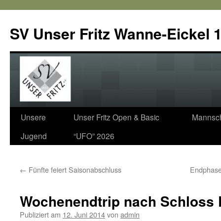
SV Unser Fritz Wanne-Eickel 1
Zum
Unsere
Unser Fritz Open & Basic
Mannsch
Inhalt
Jugend
“UFO” 2026
springen
←
Fünfte feiert Saisonabschluss
Endphase 
Wochenendtrip nach Schloss
Publiziert am
12. Juni 2014
von
admin