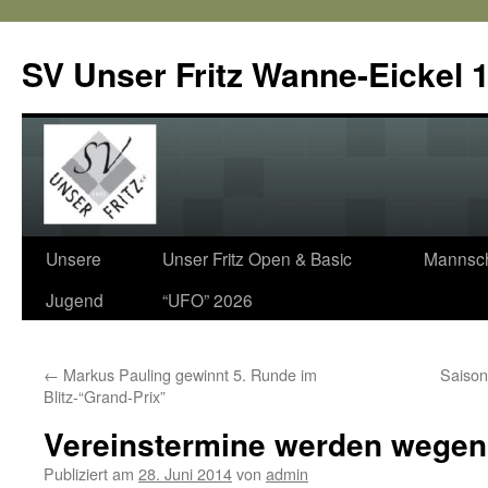
SV Unser Fritz Wanne-Eickel 1
Zum
Unsere
Unser Fritz Open & Basic
Mannsch
Inhalt
Jugend
“UFO” 2026
springen
←
Markus Pauling gewinnt 5. Runde im
Saison
Blitz-“Grand-Prix”
Vereinstermine werden wege
Publiziert am
28. Juni 2014
von
admin