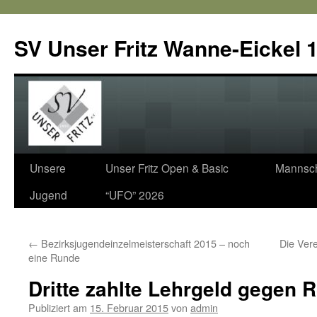
SV Unser Fritz Wanne-Eickel 1
Zum
Unsere
Unser Fritz Open & Basic
Mannsch
Inhalt
Jugend
“UFO” 2026
springen
←
Bezirksjugendeinzelmeisterschaft 2015 – noch
Die Vere
eine Runde
Dritte zahlte Lehrgeld gegen 
Publiziert am
15. Februar 2015
von
admin