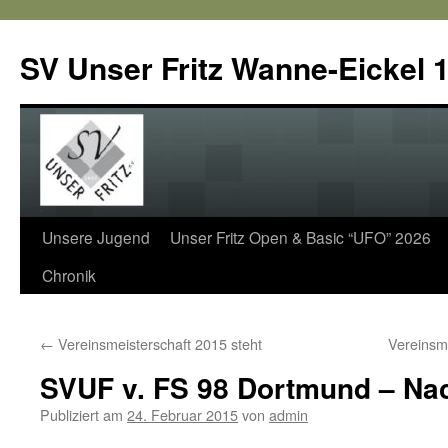
SV Unser Fritz Wanne-Eickel 1
Zum
Unsere Jugend
Unser Fritz Open & Basic “UFO” 2026
Inhalt
Chronik
springen
←
Vereinsmeisterschaft 2015 steht
Vereins
SVUF v. FS 98 Dortmund – Na
Publiziert am
24. Februar 2015
von
admin