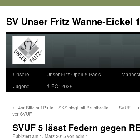
SV Unser Fritz Wanne-Eickel 1
Zum
Unsere
Unser Fritz Open & Basic
Mannsch
Inhalt
Jugend
“UFO” 2026
springen
←
4er-Blitz auf Pluto – SKS siegt mit Brustbreite
SVUF1 – n
vor SVUF
SVUF 5 lässt Federn gegen RE-
Publiziert am
1. März 2015
von
admin