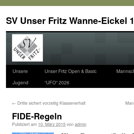
SV Unser Fritz Wanne-Eickel 1
Zum
Unsere
Unser Fritz Open & Basic
Mannsch
Inhalt
Jugend
“UFO” 2026
springen
←
Dritte sichert vorzeitig Klassenerhalt
Mann
FIDE-Regeln
Publiziert am
10. März 2015
von
admin