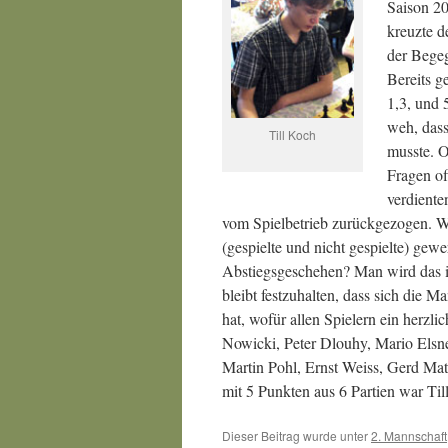
Saison 20
kreuzte d
der Begeg
Bereits g
1,3, und 
weh, dass
Till Koch
musste. O
Fragen of
verdiente
vom Spielbetrieb zurückgezogen. W
(gespielte und nicht gespielte) gew
Abstiegsgeschehen? Man wird das i
bleibt festzuhalten, dass sich die 
hat, wofür allen Spielern ein herz
Nowicki, Peter Dlouhy, Mario Elsne
Martin Pohl, Ernst Weiss, Gerd Mat
mit 5 Punkten aus 6 Partien war T
Dieser Beitrag wurde unter
2. Mannschaft