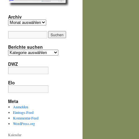
Archiv
Archiv
Berichte suchen
Berichte
suchen
DWZ
Elo
Meta
Anmelden
Eintrags-Feed
Kommentar-Feed
WordPress.org
Kalendar