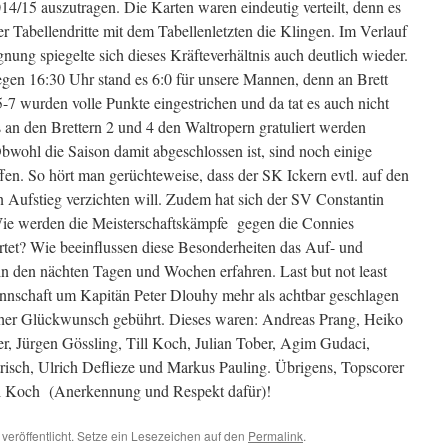
14/15 auszutragen. Die Karten waren eindeutig verteilt, denn es
er Tabellendritte mit dem Tabellenletzten die Klingen. Im Verlauf
nung spiegelte sich dieses Kräfteverhältnis auch deutlich wieder.
egen 16:30 Uhr stand es 6:0 für unsere Mannen, denn an Brett
5-7 wurden volle Punkte eingestrichen und da tat es auch nicht
 an den Brettern 2 und 4 den Waltropern gratuliert werden
bwohl die Saison damit abgeschlossen ist, sind noch einige
fen. So hört man gerüchteweise, dass der SK Ickern evtl. auf den
n Aufstieg verzichten will. Zudem hat sich der SV Constantin
ie werden die Meisterschaftskämpfe gegen die Connies
ertet? Wie beeinflussen diese Besonderheiten das Auf- und
n den nächten Tagen und Wochen erfahren. Last but not least
Mannschaft um Kapitän Peter Dlouhy mehr als achtbar geschlagen
licher Glückwunsch gebührt. Dieses waren: Andreas Prang, Heiko
r, Jürgen Gössling, Till Koch, Julian Tober, Agim Gudaci,
risch, Ulrich Deflieze und Markus Pauling. Übrigens, Topscorer
ill Koch (Anerkennung und Respekt dafür)!
veröffentlicht. Setze ein Lesezeichen auf den
Permalink
.