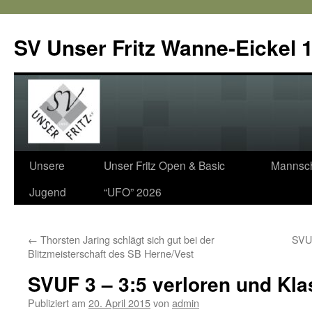
SV Unser Fritz Wanne-Eickel 1
Zum
Unsere
Unser Fritz Open & Basic
Mannsch
Inhalt
Jugend
“UFO” 2026
springen
←
Thorsten Jaring schlägt sich gut bei der
SVUF
Blitzmeisterschaft des SB Herne/Vest
SVUF 3 – 3:5 verloren und Kla
Publiziert am
20. April 2015
von
admin