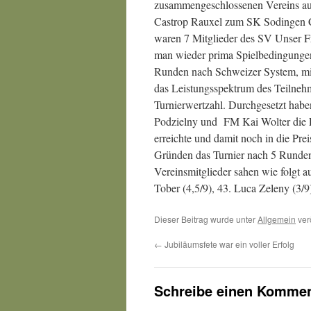
zusammengeschlossenen Vereins a
Castrop Rauxel zum SK Sodingen C
waren 7 Mitglieder des SV Unser Fri
man wieder prima Spielbedingungen 
Runden nach Schweizer System, mi
das Leistungsspektrum des Teilnehm
Turnierwertzahl. Durchgesetzt hab
Podzielny und FM Kai Wolter die Fa
erreichte und damit noch in die Pre
Gründen das Turnier nach 5 Runden
Vereinsmitglieder sahen wie folgt a
Tober (4,5/9), 43. Luca Zeleny (3/9
Dieser Beitrag wurde unter
Allgemein
ver
←
Jubiläumsfete war ein voller Erfolg
Schreibe einen Kommen