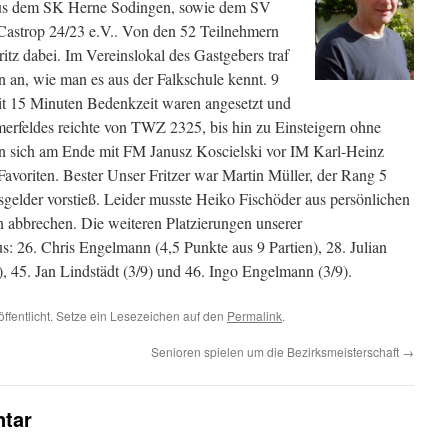
us dem SK Herne Sodingen, sowie dem SV
astrop 24/23 e.V.. Von den 52 Teilnehmern
tz dabei. Im Vereinslokal des Gastgebers traf
an, wie man es aus der Falkschule kennt. 9
t 15 Minuten Bedenkzeit waren angesetzt und
erfeldes reichte von TWZ 2325, bis hin zu Einsteigern ohne
en sich am Ende mit FM Janusz Koscielski vor IM Karl-Heinz
voriten. Bester Unser Fritzer war Martin Müller, der Rang 5
isgelder vorstieß. Leider musste Heiko Fischöder aus persönlichen
 abbrechen. Die weiteren Platzierungen unserer
us: 26. Chris Engelmann (4,5 Punkte aus 9 Partien), 28. Julian
), 45. Jan Lindstädt (3/9) und 46. Ingo Engelmann (3/9).
öffentlicht. Setze ein Lesezeichen auf den
Permalink
.
Senioren spielen um die Bezirksmeisterschaft
→
tar