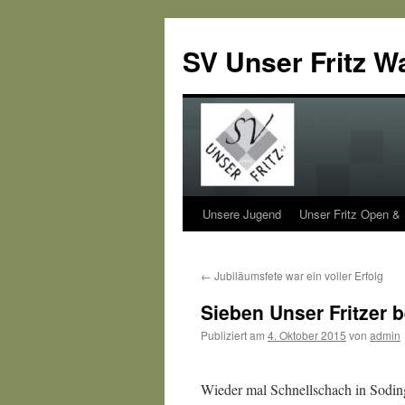
SV Unser Fritz W
Unsere Jugend
Unser Fritz Open &
Zum
Inhalt
←
Jubiläumsfete war ein voller Erfolg
springen
Sieben Unser Fritzer 
Publiziert am
4. Oktober 2015
von
admin
Wieder mal Schnellschach in Soding