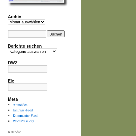
Archiv
Archiv
Berichte suchen
Berichte
suchen
DWZ
Elo
Meta
Anmelden
Eintrags-Feed
Kommentar-Feed
WordPress.org
Kalendar