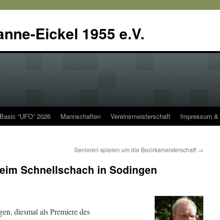
anne-Eickel 1955 e.V.
 Basic “UFO” 2026
Mannschaften
Vereinsmeisterschaft
Impressum & 
Senioren spielen um die Bezirksmeisterschaft
→
beim Schnellschach in Sodingen
en, diesmal als Premiere des