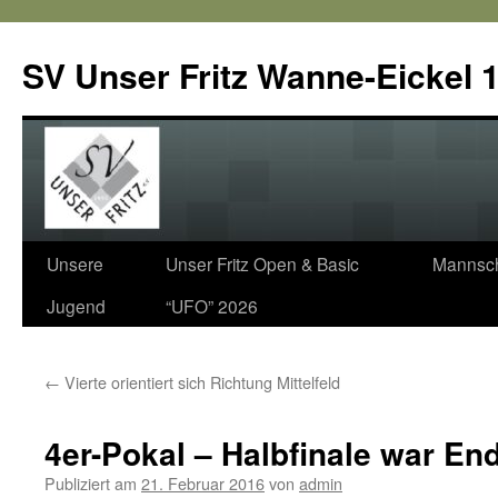
SV Unser Fritz Wanne-Eickel 1
Zum
Unsere
Unser Fritz Open & Basic
Mannsch
Inhalt
Jugend
“UFO” 2026
springen
←
Vierte orientiert sich Richtung Mittelfeld
4er-Pokal – Halbfinale war En
Publiziert am
21. Februar 2016
von
admin