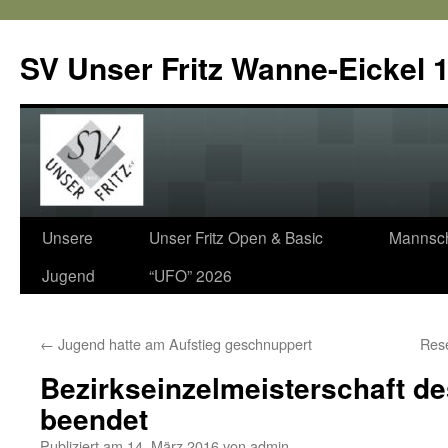
SV Unser Fritz Wanne-Eickel 1
Zum
Unsere
Unser Fritz Open & Basic
Mannsch
Inhalt
Jugend
“UFO” 2026
springen
←
Jugend hatte am Aufstieg geschnuppert
Rese
Bezirkseinzelmeisterschaft d
beendet
Publiziert am
14. März 2016
von
admin