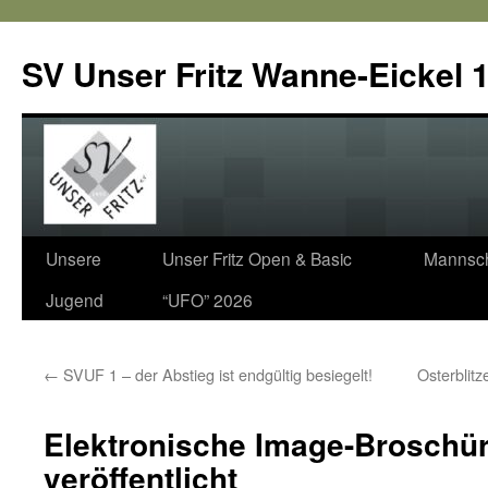
SV Unser Fritz Wanne-Eickel 1
Zum
Unsere
Unser Fritz Open & Basic
Mannsch
Inhalt
Jugend
“UFO” 2026
springen
←
SVUF 1 – der Abstieg ist endgültig besiegelt!
Osterblit
Elektronische Image-Broschü
veröffentlicht