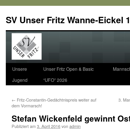
SV Unser Fritz Wanne-Eickel 1
Zum
Unsere
Unser Fritz Open & Basic
Mannsch
Inhalt
Jugend
“UFO” 2026
springen
←
Fritz-Constantin-Gedächtnispreis weiter auf
3. Man
dem Vormarsch!
Stefan Wickenfeld gewinnt Ost
Publiziert am
3. April 2016
von
admin