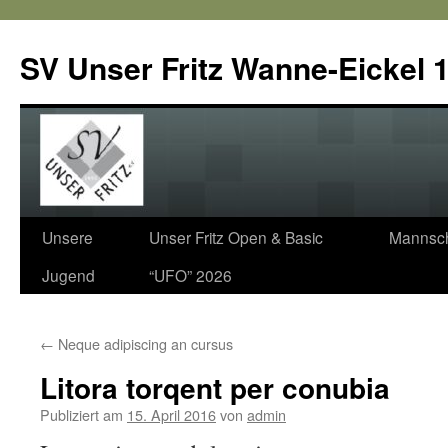
SV Unser Fritz Wanne-Eickel 1
Zum
Unsere
Unser Fritz Open & Basic
Mannsch
Inhalt
Jugend
“UFO” 2026
springen
←
Neque adipiscing an cursus
Litora torqent per conubia
Publiziert am
15. April 2016
von
admin