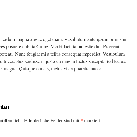
interdum magna augue eget diam. Vestibulum ante ipsum primis in
rices posuere cubilia Curae; Morbi lacinia molestie dui. Praesent
potenti. Nunc feugiat mi a tellus consequat imperdiet. Vestibulum
ltrices. Suspendisse in justo eu magna luctus suscipit. Sed lectus.
us magna. Quisque cursus, metus vitae pharetra auctor,
tar
*
öffentlicht.
Erforderliche Felder sind mit
markiert