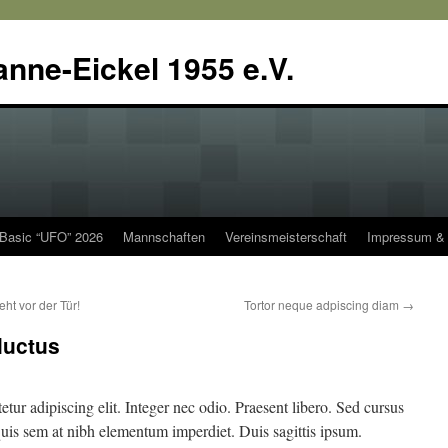
anne-Eickel 1955 e.V.
 Basic “UFO” 2026
Mannschaften
Vereinsmeisterschaft
Impressum & 
ht vor der Tür!
Tortor neque adpiscing diam
→
luctus
tur adipiscing elit. Integer nec odio. Praesent libero. Sed cursus
quis sem at nibh elementum imperdiet. Duis sagittis ipsum.