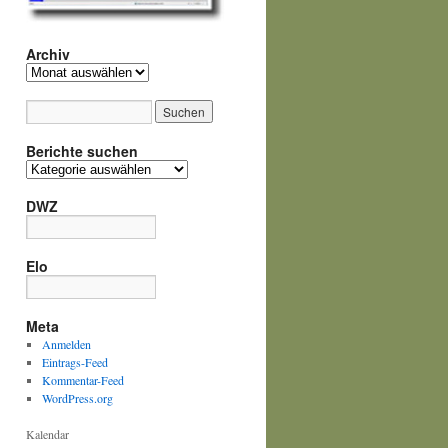
Archiv
Archiv
Berichte suchen
Berichte
suchen
DWZ
Elo
Meta
Anmelden
Eintrags-Feed
Kommentar-Feed
WordPress.org
Kalendar