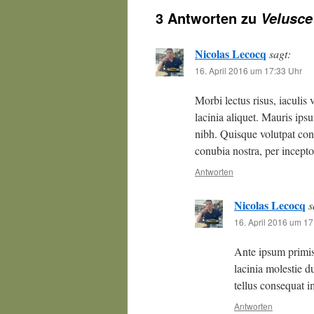
3 Antworten zu
Velusce
Nicolas Lecocq
sagt:
16. April 2016 um 17:33 Uhr
Morbi lectus risus, iaculis 
lacinia aliquet. Mauris ips
nibh. Quisque volutpat cond
conubia nostra, per incept
Antworten
Nicolas Lecocq
s
16. April 2016 um 17
Ante ipsum primis 
lacinia molestie d
tellus consequat i
Antworten