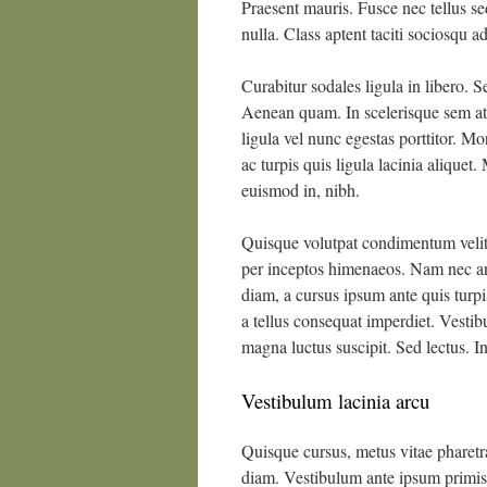
Praesent mauris. Fusce nec tellus s
nulla. Class aptent taciti sociosqu a
Curabitur sodales ligula in libero. S
Aenean quam. In scelerisque sem at 
ligula vel nunc egestas porttitor. Mor
ac turpis quis ligula lacinia aliquet
euismod in, nibh.
Quisque volutpat condimentum velit. 
per inceptos himenaeos. Nam nec ant
diam, a cursus ipsum ante quis turpis
a tellus consequat imperdiet. Vestib
magna luctus suscipit. Sed lectus. 
Vestibulum lacinia arcu
Quisque cursus, metus vitae pharet
diam. Vestibulum ante ipsum primis i