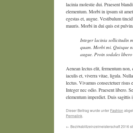
lacinia molestie dui. Praesent bland
elementum. Morbi in ipsum sit amet p
egestas et, augue. Vestibulum tincidu
mauris. Morbi in dui quis est pulvina
Integer lacinia sollicitudin 
quam. Morbi mi. Quisque nisl 
augue. Proin sodales libero 
Aenean lectus elit, fermentum non, co
iaculis et, viverra vitae, ligula. Nu
lectus. Vivamus consectetuer risus et
Integer nec odio. Praesent libero. S
elementum imperdiet. Duis sagittis 
Dieser Beitrag wurde unter
Fashion
abgel
Permalink
.
←
Bezirksblitzeinzelmeisterschaft 2016 ste