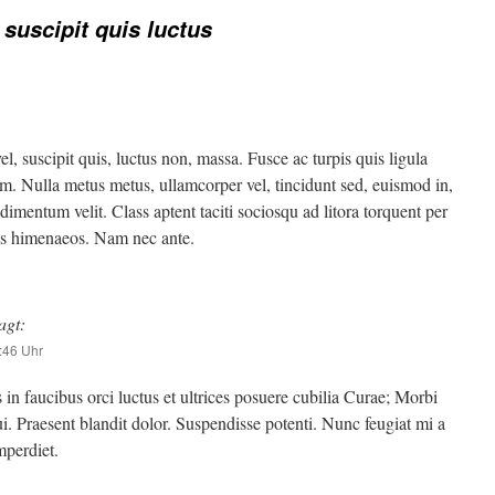
 suscipit quis luctus
vel, suscipit quis, luctus non, massa. Fusce ac turpis quis ligula
um. Nulla metus metus, ullamcorper vel, tincidunt sed, euismod in,
imentum velit. Class aptent taciti sociosqu ad litora torquent per
os himenaeos. Nam nec ante.
agt:
:46 Uhr
in faucibus orci luctus et ultrices posuere cubilia Curae; Morbi
ui. Praesent blandit dolor. Suspendisse potenti. Nunc feugiat mi a
mperdiet.