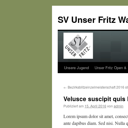
SV Unser Fritz W
Unsere Jugend
Unser Fritz Open &
Zum
Inhalt
←
Bezirksblitzeinzelmeisterschaft 2016 ste
springen
Velusce suscipit quis 
Publiziert am
15. April 2016
von
admin
Lorem ipsum dolor sit amet, consecte
ante dapibus diam. Sed nisi. Nulla 