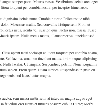
ed augue semper porta. Mauris massa. Vestibulum lacinia arcu eget
d litora torquent per conubia nostra, per inceptos himenaeos.
ed dignissim lacinia nunc. Curabitur tortor. Pellentesque nibh.
dolor. Maecenas mattis. Sed convallis tristique sem. Proin ut
bi lectus risus, iaculis vel, suscipit quis, luctus non, massa. Fusce
. Mauris ipsum. Nulla metus metus, ullamcorper vel, tincidunt sed,
Class aptent taciti sociosqu ad litora torquent per conubia nostra,
e. Sed lacinia, urna non tincidunt mattis, tortor neque adipiscing
. Nulla facilisi. Ut fringilla. Suspendisse potenti. Nunc feugiat mi
ulum sapien. Proin quam. Etiam ultrices. Suspendisse in justo eu
Integer euismod lacus luctus magna.
ra auctor, sem massa mattis sem, at interdum magna augue eget
n faucibus orci luctus et ultrices posuere cubilia Curae; Morbi