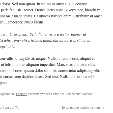
it dolor. Sed non quam. In vel mi sit amet augue congue
ede facilisis laoreet. Donec lacus nunc, viverra nec, blandit vel,
nt malesuada tellus. Ut ultrices ultrices enim. Curabitur sit amet
r ullamcorper. Nulla facilisi.
massa. Cras metus. Sed aliquet risus a tortor. Integer id
felis, venenatis tristique, dignissim in, ultrices sit amet,
eget ante.
nvallis id, sagittis at, neque. Nullam mauris orci, aliquet et,
lla ut felis in purus aliquam imperdiet. Maecenas aliquet mollis
 tortor. Lorem ipsum dolor sit amet, consectetur adipiscing elit.
ed cursus ante dapibus diam. Sed nisi. Nulla quis sem at nibh
ipsum.
egt und mit
Fashion
verschlagwortet. Setze ein Lesezeichen auf den
ht vor der Tür!
Tortor neque adpiscing diam
→