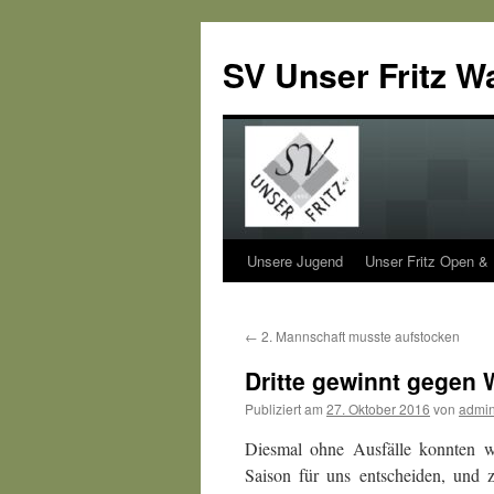
SV Unser Fritz W
Unsere Jugend
Unser Fritz Open &
Zum
Inhalt
←
2. Mannschaft musste aufstocken
springen
Dritte gewinnt gegen 
Publiziert am
27. Oktober 2016
von
admi
Diesmal ohne Ausfälle konnten w
Saison für uns entscheiden, und z