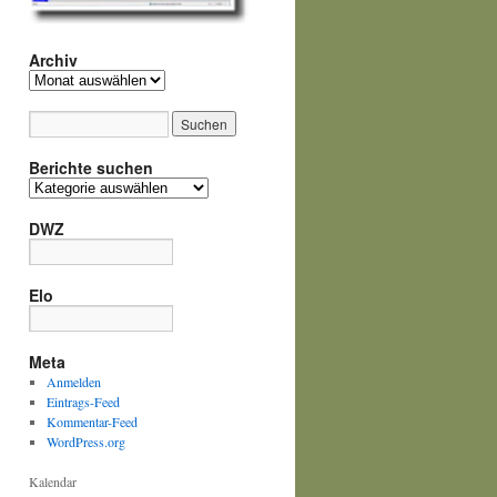
Archiv
Archiv
Berichte suchen
Berichte
suchen
DWZ
Elo
Meta
Anmelden
Eintrags-Feed
Kommentar-Feed
WordPress.org
Kalendar