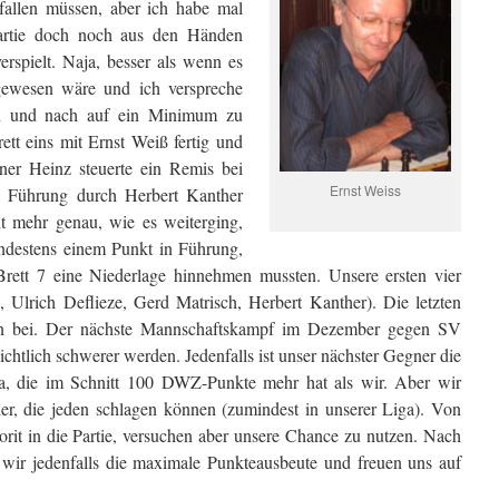
sfallen müssen, aber ich habe mal
artie doch noch aus den Händen
rspielt. Naja, besser als wenn es
gewesen wäre und ich verspreche
ch und nach auf ein Minimum zu
ett eins mit Ernst Weiß fertig und
er Heinz steuerte ein Remis bei
Ernst Weiss
e Führung durch Herbert Kanther
t mehr genau, wie es weiterging,
ndestens einem Punkt in Führung,
ett 7 eine Niederlage hinnehmen mussten. Unsere ersten vier
, Ulrich Deflieze, Gerd Matrisch, Herbert Kanther). Die letzten
isen bei. Der nächste Mannschaftskampf im Dezember gegen SV
chtlich schwerer werden. Jedenfalls ist unser nächster Gegner die
a, die im Schnitt 100 DWZ-Punkte mehr hat als wir. Aber wir
er, die jeden schlagen können (zumindest in unserer Liga). Von
orit in die Partie, versuchen aber unsere Chance zu nutzen. Nach
wir jedenfalls die maximale Punkteausbeute und freuen uns auf