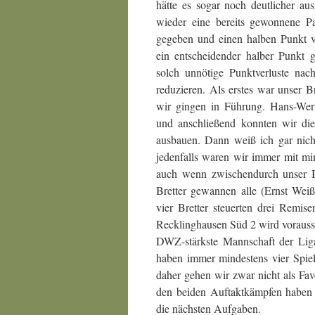
hätte es sogar noch deutlicher au
wieder eine bereits gewonnene P
gegeben und einen halben Punkt ve
ein entscheidender halber Punkt 
solch unnötige Punktverluste na
reduzieren. Als erstes war unser Br
wir gingen in Führung. Hans-Wern
und anschließend konnten wir di
ausbauen. Dann weiß ich gar nich
jedenfalls waren wir immer mit mi
auch wenn zwischendurch unser Br
Bretter gewannen alle (Ernst Weiß
vier Bretter steuerten drei Rem
Recklinghausen Süd 2 wird voraussi
DWZ-stärkste Mannschaft der Lig
haben immer mindestens vier Spiel
daher gehen wir zwar nicht als Fav
den beiden Auftaktkämpfen haben 
die nächsten Aufgaben.