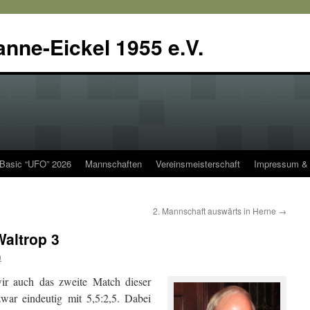
anne-Eickel 1955 e.V.
 Basic “UFO” 2026
Mannschaften
Vereinsmeisterschaft
Impressum & 
2. Mannschaft auswärts in Herne
→
Waltrop 3
n
ir auch das zweite Match dieser
war eindeutig mit 5,5:2,5. Dabei