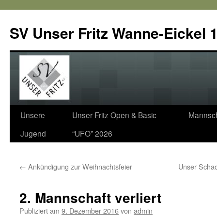
SV Unser Fritz Wanne-Eickel 1
Zum
Unsere
Unser Fritz Open & Basic
Mannsch
Inhalt
Jugend
“UFO” 2026
springen
←
Ankündigung zur Weihnachtsfeier
Unser Schac
2. Mannschaft verliert
Publiziert am
9. Dezember 2016
von
admin