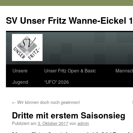
SV Unser Fritz Wanne-Eickel 1
Zum
Unsere
Unser Fritz Open & Basic
Mannsch
Inhalt
Jugend
“UFO” 2026
springen
←
Wir können doch noch gewinnen!
Dritte mit erstem Saisonsieg
Publiziert am
3. Oktober 2017
von
admin