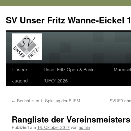
SV Unser Fritz Wanne-Eickel 1
Zum
Unsere
Unser Fritz Open & Basic
Mannsch
Inhalt
Jugend
“UFO” 2026
springen
←
Bericht zum 1. Spieltag der BJEM
SVUF3 ohne
Rangliste der Vereinsmeisters
Publiziert am
16. Oktober 2017
von
admin